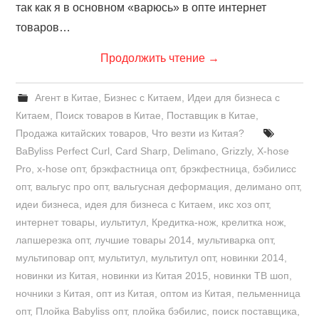
так как я в основном «варюсь» в опте интернет
товаров…
Продолжить чтение
→
Агент в Китае
,
Бизнес с Китаем
,
Идеи для бизнеса с
Китаем
,
Поиск товаров в Китае
,
Поставщик в Китае
,
Продажа китайских товаров
,
Что везти из Китая?
BaByliss Perfect Curl
,
Card Sharp
,
Delimano
,
Grizzly
,
X-hose
Pro
,
x-hose опт
,
брэкфастница опт
,
брэкфестница
,
бэбилисс
опт
,
вальгус про опт
,
вальгусная деформация
,
делимано опт
,
идеи бизнеса
,
идея для бизнеса с Китаем
,
икс хоз опт
,
интернет товары
,
иультитул
,
Кредитка-нож
,
крелитка нож
,
лапшерезка опт
,
лучшие товары 2014
,
мультиварка опт
,
мультиповар опт
,
мультитул
,
мультитул опт
,
новинки 2014
,
новинки из Китая
,
новинки из Китая 2015
,
новинки ТВ шоп
,
ночники з Китая
,
опт из Китая
,
оптом из Китая
,
пельменница
опт
,
Плойка Babyliss опт
,
плойка бэбилис
,
поиск поставщика
,