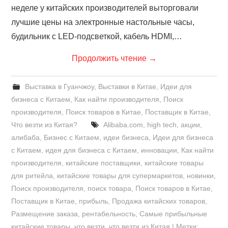
неделе у китайских производителей выторговали
лучшие цены на электронные настольные часы,
будильник с LED-подсветкой, кабель HDMI,…
Продолжить чтение
→
Выставка в Гуанчжоу
,
Выставки в Китае
,
Идеи для
бизнеса с Китаем
,
Как найти производителя
,
Поиск
производителя
,
Поиск товаров в Китае
,
Поставщик в Китае
,
Что везти из Китая?
Alibaba.com
,
high tech
,
акции
,
алибаба
,
Бизнес с Китаем
,
идеи бизнеса
,
Идеи для бизнеса
с Китаем
,
идея для бизнеса с Китаем
,
инновации
,
Как найти
производителя
,
китайские поставщики
,
китайские товары
для ритейла
,
китайские товары для супермаркетов
,
новинки
,
Поиск производителя
,
поиск товара
,
Поиск товаров в Китае
,
Поставщик в Китае
,
прибыль
,
Продажа китайских товаров
,
Размещение заказа
,
рентабельность
,
Самые прибыльные
китайские товары
,
что везти
,
что везти из Китая | Метки: