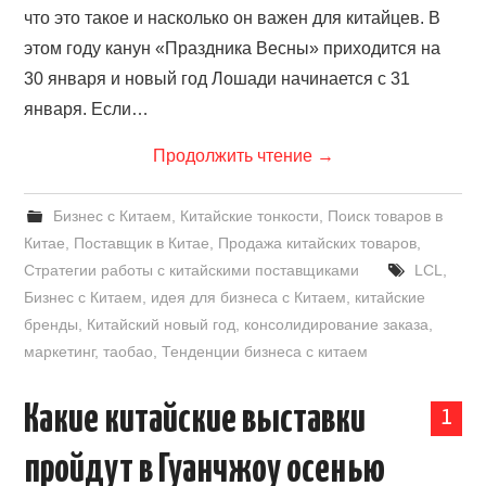
что это такое и насколько он важен для китайцев. В
этом году канун «Праздника Весны» приходится на
30 января и новый год Лошади начинается с 31
января. Если…
Продолжить чтение
→
Бизнес с Китаем
,
Китайские тонкости
,
Поиск товаров в
Китае
,
Поставщик в Китае
,
Продажа китайских товаров
,
Стратегии работы с китайскими поставщиками
LCL
,
Бизнес с Китаем
,
идея для бизнеса с Китаем
,
китайские
бренды
,
Китайский новый год
,
консолидирование заказа
,
маркетинг
,
таобао
,
Тенденции бизнеса с китаем
Какие китайские выставки
1
пройдут в Гуанчжоу осенью