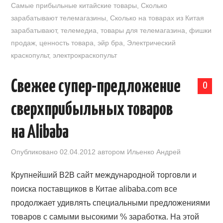
Самые прибыльные китайские товары
,
Сколько
зарабатывают телемагазины
,
Сколько на товарах из Китая
зарабатывают
,
телемедиа
,
товары для телемагазина
,
фишки
продаж
,
ценность товара
,
эйр бра
,
Электрический
краскопульт
,
электрокраскопульт
Свежее супер-предложение
0
сверхприбыльных товаров
на Alibaba
Опубликовано
02.04.2012
автором
Ильенко Андрей
Крупнейший B2B сайт международной торговли и
поиска поставщиков в Китае alibaba.com все
продолжает удивлять специальными предложениями
товаров с самыми высокими % заработка. На этой