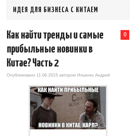
ИДЕЯ ДЛЯ БИЗНЕСА С КИТАЕМ
КАЛЕНДАРЬ ВЫСТАВОК В КИТАЕ
НОВОСТИ КИТАЯ
Как найти тренды и самые
0
КЛУБ ИМПОРТЕРОВ
прибыльные новинки в
ОБУЧЕНИЕ
Китае? Часть 2
УСЛУГИ ПО БИЗНЕСУ С КИТАЕМ |
Опубликовано
11.06.2015
автором
Ильенко Андрей
OPENCHINA
ТОВАРЫ ИЗ КИТАЯ
СТАТЬИ
КОНТАКТЫ