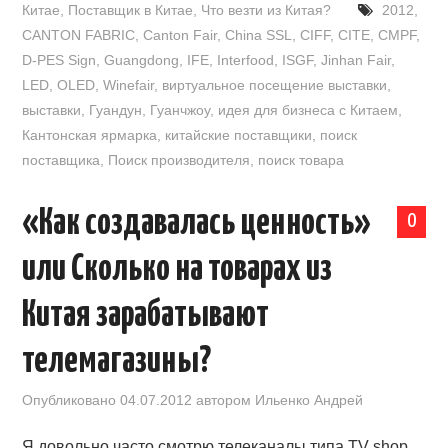
Китае
,
Поставщик в Китае
,
Что везти из Китая?
2012
,
CANTON FABRIC
,
Canton Fair
,
China SSL
,
CIFF
,
CITE
,
CMPF
,
D-PES Sign
,
Guangdong
,
IFE
,
Interfood
,
ISGF
,
Jinhan Fair
,
LED
,
OLED
,
Winefair
,
виртуальное посещение выставки
,
выставки
,
Гуандун
,
Гуанчжоу
,
идея для бизнеса с Китаем
,
Кантонская ярмарка
,
китайские поставщики
,
поиск
поставщика
,
Поиск производителя
,
поиск товара
«Как создавалась ценность»
0
или Сколько на товарах из
Китая зарабатывают
телемагазины?
Опубликовано
04.07.2012
автором
Ильенко Андрей
Я довольно часто смотрю телеканалы типа TV shop