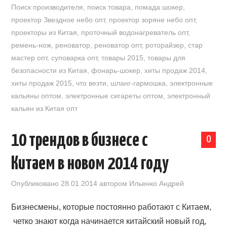
Поиск производителя
,
поиск товара
,
помада шокер
,
проектор Звездное небо опт
,
проектор зоряне небо опт
,
проекторы из Китая
,
проточный водонагреватель опт
,
ремень-нож
,
реноватор
,
реноватор опт
,
роторайзер
,
стар
мастер опт
,
суповарка опт
,
товары 2015
,
товары для
безопасности из Китая
,
фонарь-шокер
,
хиты продаж 2014
,
хиты продаж 2015
,
что везти
,
шланг-гармошка
,
электронные
кальяны оптом
,
электронные сигареты оптом
,
электронный
кальян из Китая опт
10 трендов в бизнесе с
0
Китаем в новом 2014 году
Опубликовано
28.01.2014
автором
Ильенко Андрей
Бизнесмены, которые постоянно работают с Китаем,
четко знают когда начинается китайский новый год,