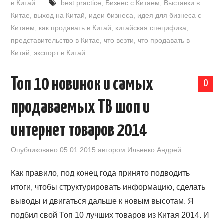
в Китай
best practice
,
Бизнес с Китаем
,
Выставки в
Китае
,
выход на Китай
,
идеи бизнеса
,
идея для бизнеса с
Китаем
,
как продавать в Китай
,
китайская специфика
,
представительство в Китае
,
что везти
,
что продавать в
Китай
,
экспорт в Китай
Топ 10 новинок и самых
0
продаваемых ТВ шоп и
интернет товаров 2014
Опубликовано
05.01.2015
автором
Ильенко Андрей
Как правило, под конец года принято подводить
итоги, чтобы структурировать информацию, сделать
выводы и двигаться дальше к новым высотам. Я
подбил свой Топ 10 лучших товаров из Китая 2014. И