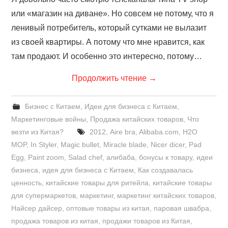
или «магазин на диване». Но совсем не потому, что я
ленивый потребитель, который сутками не вылазит
из своей квартиры. А потому что мне нравится, как
там продают. И особенно это интересно, потому…
Продолжить чтение
→
Бизнес с Китаем
,
Идеи для бизнеса с Китаем
,
Маркетинговые войны
,
Продажа китайских товаров
,
Что
везти из Китая?
2012
,
Aire bra
,
Alibaba.com
,
H2O
MOP
,
In Styler
,
Magic bullet
,
Miracle blade
,
Nicer dicer
,
Pad
Egg
,
Paint zoom
,
Salad chef
,
алибаба
,
бонусы к товару
,
идеи
бизнеса
,
идея для бизнеса с Китаем
,
Как создавалась
ценность
,
китайские товары для ритейла
,
китайские товары
для супермаркетов
,
маркетинг
,
маркетинг китайских товаров
,
Найсер дайсер
,
оптовые товары из китая
,
паровая швабра
,
продажа товаров из китая
,
продажи товаров из Китая
,