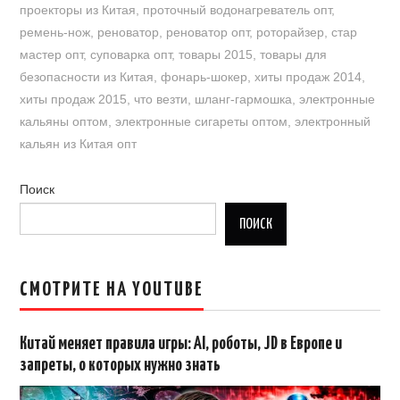
проекторы из Китая
,
проточный водонагреватель опт
,
ремень-нож
,
реноватор
,
реноватор опт
,
роторайзер
,
стар
мастер опт
,
суповарка опт
,
товары 2015
,
товары для
безопасности из Китая
,
фонарь-шокер
,
хиты продаж 2014
,
хиты продаж 2015
,
что везти
,
шланг-гармошка
,
электронные
кальяны оптом
,
электронные сигареты оптом
,
электронный
кальян из Китая опт
Поиск
ПОИСК
СМОТРИТЕ НА YOUTUBE
Китай меняет правила игры: AI, роботы, JD в Европе и
запреты, о которых нужно знать