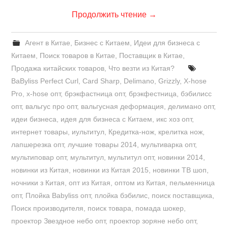
Продолжить чтение
→
Агент в Китае
,
Бизнес с Китаем
,
Идеи для бизнеса с
Китаем
,
Поиск товаров в Китае
,
Поставщик в Китае
,
Продажа китайских товаров
,
Что везти из Китая?
BaByliss Perfect Curl
,
Card Sharp
,
Delimano
,
Grizzly
,
X-hose
Pro
,
x-hose опт
,
брэкфастница опт
,
брэкфестница
,
бэбилисс
опт
,
вальгус про опт
,
вальгусная деформация
,
делимано опт
,
идеи бизнеса
,
идея для бизнеса с Китаем
,
икс хоз опт
,
интернет товары
,
иультитул
,
Кредитка-нож
,
крелитка нож
,
лапшерезка опт
,
лучшие товары 2014
,
мультиварка опт
,
мультиповар опт
,
мультитул
,
мультитул опт
,
новинки 2014
,
новинки из Китая
,
новинки из Китая 2015
,
новинки ТВ шоп
,
ночники з Китая
,
опт из Китая
,
оптом из Китая
,
пельменница
опт
,
Плойка Babyliss опт
,
плойка бэбилис
,
поиск поставщика
,
Поиск производителя
,
поиск товара
,
помада шокер
,
проектор Звездное небо опт
,
проектор зоряне небо опт
,