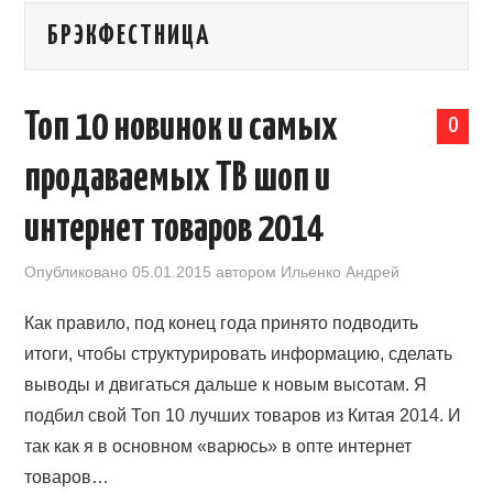
БРЭКФЕСТНИЦА
КАЛЕНДАРЬ ВЫСТАВОК В КИТАЕ
НОВОСТИ КИТАЯ
Топ 10 новинок и самых
0
КЛУБ ИМПОРТЕРОВ
продаваемых ТВ шоп и
ОБУЧЕНИЕ
интернет товаров 2014
УСЛУГИ ПО БИЗНЕСУ С КИТАЕМ |
Опубликовано
05.01.2015
автором
Ильенко Андрей
OPENCHINA
Как правило, под конец года принято подводить
итоги, чтобы структурировать информацию, сделать
ТОВАРЫ ИЗ КИТАЯ
выводы и двигаться дальше к новым высотам. Я
подбил свой Топ 10 лучших товаров из Китая 2014. И
СТАТЬИ
так как я в основном «варюсь» в опте интернет
товаров…
КОНТАКТЫ