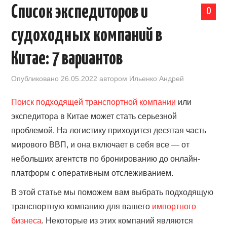
Список экспедиторов и
0
КАЛЕНДАРЬ ВЫСТАВОК В КИТАЕ
судоходных компаний в
НОВОСТИ КИТАЯ
Китае: 7 вариантов
КЛУБ ИМПОРТЕРОВ
Опубликовано
26.05.2022
автором
Ильенко Андрей
ОБУЧЕНИЕ
Поиск подходящей транспортной компании
или
экспедитора в Китае может стать серьезной
УСЛУГИ ПО БИЗНЕСУ С КИТАЕМ |
проблемой. На логистику приходится десятая часть
мирового ВВП, и она включает в себя все — от
OPENCHINA
небольших агентств по бронированию до онлайн-
платформ с оперативным отслеживанием.
ТОВАРЫ ИЗ КИТАЯ
В этой статье мы поможем вам выбрать подходящую
СТАТЬИ
транспортную компанию для вашего
импортного
бизнеса
. Некоторые из этих компаний являются
КОНТАКТЫ