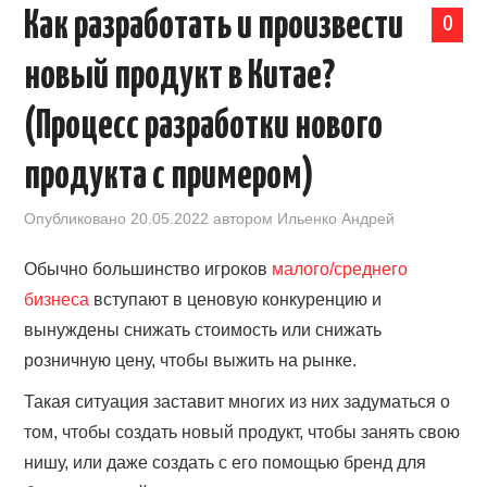
Как разработать и произвести
0
КАЛЕНДАРЬ ВЫСТАВОК В КИТАЕ
новый продукт в Китае?
НОВОСТИ КИТАЯ
(Процесс разработки нового
КЛУБ ИМПОРТЕРОВ
продукта с примером)
ОБУЧЕНИЕ
Опубликовано
20.05.2022
автором
Ильенко Андрей
УСЛУГИ ПО БИЗНЕСУ С КИТАЕМ |
Обычно большинство игроков
малого/среднего
бизнеса
вступают в ценовую конкуренцию и
OPENCHINA
вынуждены снижать стоимость или снижать
розничную цену, чтобы выжить на рынке.
ТОВАРЫ ИЗ КИТАЯ
Такая ситуация заставит многих из них задуматься о
СТАТЬИ
том, чтобы создать новый продукт, чтобы занять свою
нишу, или даже создать с его помощью бренд для
КОНТАКТЫ