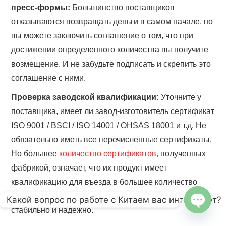
пресс-формы:
Большинство поставщиков
отказываются возвращать деньги в самом начале, но
вы можете заключить соглашение о том, что при
достижении определенного количества вы получите
возмещение. И не забудьте подписать и скрепить это
соглашение с ними.
Проверка заводской квалификации:
Уточните у
поставщика, имеет ли завод-изготовитель сертификат
ISO 9001 / BSCI / ISO 14001 / OHSAS 18001 и т.д. Не
обязательно иметь все перечисленные сертификаты.
Но большее
количество сертификатов,
полученных
фабрикой, означает, что их продукт имеет
квалификацию для въезда в большее количество
стран, поэтому качество их продукции более
Какой вопрос по работе с Китаем вас интересует?
стабильно и надежно.
OPEN