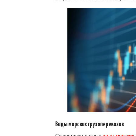
Виды морских грузоперевозок
Существуют разные
виды морских 