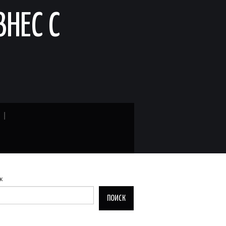
ЗНЕС С
к
ПОИСК