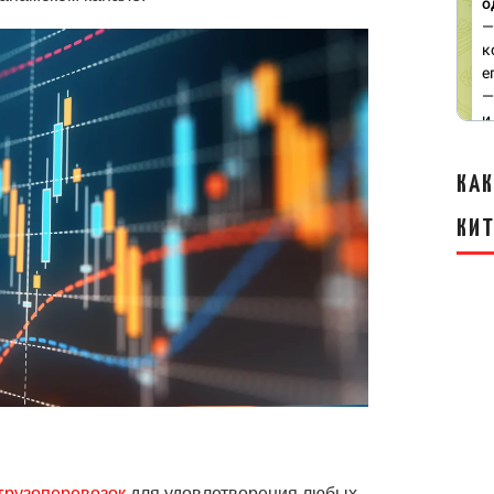
КАК
КИ
грузоперевозок
для удовлетворения любых