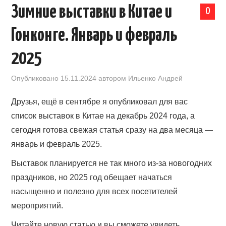
Зимние выставки в Китае и
0
КАЛЕНДАРЬ ВЫСТАВОК В КИТАЕ
Гонконге. Январь и февраль
НОВОСТИ КИТАЯ
2025
КЛУБ ИМПОРТЕРОВ
Опубликовано
15.11.2024
автором
Ильенко Андрей
ОБУЧЕНИЕ
Друзья, ещё в сентябре я опубликовал для вас
список выставок в Китае на декабрь 2024 года, а
УСЛУГИ ПО БИЗНЕСУ С КИТАЕМ |
сегодня готова свежая статья сразу на два месяца —
январь и февраль 2025.
OPENCHINA
Выставок планируется не так много из-за новогодних
ТОВАРЫ ИЗ КИТАЯ
праздников, но 2025 год обещает начаться
насыщенно и полезно для всех посетителей
СТАТЬИ
мероприятий.
КОНТАКТЫ
Читайте новую статью и вы сможете увидеть