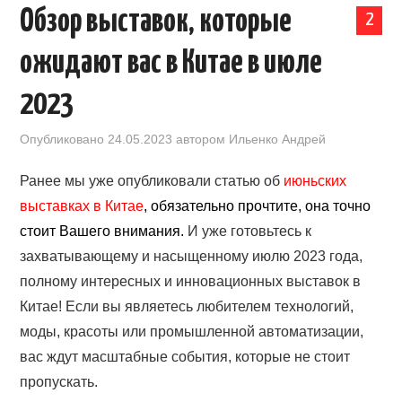
Обзор выставок, которые
2
КАЛЕНДАРЬ ВЫСТАВОК В КИТАЕ
ожидают вас в Китае в июле
НОВОСТИ КИТАЯ
2023
КЛУБ ИМПОРТЕРОВ
Опубликовано
24.05.2023
автором
Ильенко Андрей
ОБУЧЕНИЕ
Ранее мы уже опубликовали статью об
июньских
выставках в Китае
, обязательно прочтите, она точно
УСЛУГИ ПО БИЗНЕСУ С КИТАЕМ |
стоит Вашего внимания
.
И уже готовьтесь к
захватывающему и насыщенному июлю 2023 года,
OPENCHINA
полному интересных и инновационных выставок в
Китае! Если вы являетесь любителем технологий,
ТОВАРЫ ИЗ КИТАЯ
моды, красоты или промышленной автоматизации,
СТАТЬИ
вас ждут масштабные события, которые не стоит
пропускать.
КОНТАКТЫ