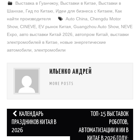
Выставка в Гуанчжоу
,
Выставки в Китае
,
Выставки в
Шанхае
,
Гид по Китаю
,
Идеи для бизнеса с Китаем
,
Как
найти производителя
Auto China
,
Chengdu Motor
Show
,
CINEVE
,
EV рынок Китая
,
Guangzhou Auto Show
,
NEVE
Expo
,
авто выставки Китай 2026
,
автопром Китай
,
выставки
электромобилей в Китае
,
новые энергетические
автомобили
,
электромобили
ИЛЬЕНКО АНДРЕЙ
MORE POSTS
Навигация
КАЛЕНДАРЬ
ТОП-15 ВЫСТАВОК
по
ПРАЗДНИКОВ КИТАЯ В
РОБОТОВ,
2026
АВТОМАТИЗАЦИИ И ИИ В
записям
КИТАЕ В 2026 ГОДУ: