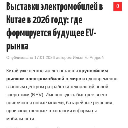
Выставки электромобилей в
0
КАЛЕНДАРЬ ВЫСТАВОК В КИТАЕ
Китае в 2026 году: где
НОВОСТИ КИТАЯ
формируется будущее EV-
КЛУБ ИМПОРТЕРОВ
рынка
ОБУЧЕНИЕ
Опубликовано
17.01.2026
автором
Ильенко Андрей
УСЛУГИ ПО БИЗНЕСУ С КИТАЕМ |
Китай уже несколько лет остается
крупнейшим
рынком электромобилей в мире
и одновременно
OPENCHINA
главным центром разработки технологий новой
энергетики (NEV). Именно здесь быстрее всего
ТОВАРЫ ИЗ КИТАЯ
появляются новые модели, батарейные решения,
производственные технологии и форматы
СТАТЬИ
мобильности.
КОНТАКТЫ