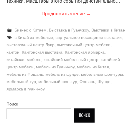
техники. Масштабы этого события действительно…
Продолжить чтение
→
Бизнес с Китаем
,
Выставка в Гуанчжоу
,
Выставки в Китае
в Китай за мебелью
,
виртуальное посещение выставки
,
выставочный центр Лувр
,
выставочный центр мебели
,
кантон
,
Кантонская выставка
,
Кантонская ярмарка
,
китайская мебель
,
китайский мебельный центр
,
китайский
центр мебели
,
мебель из Гуанчжоу
,
мебель из Китая
,
мебель из Фошань
,
мебель из шунде
,
мебельные шоп-туры
,
мебельный тур
,
мебельный шоп-тур
,
Фошань
,
Шунде
,
ярмарка в гуанчжоу
Поиск
ПОИСК