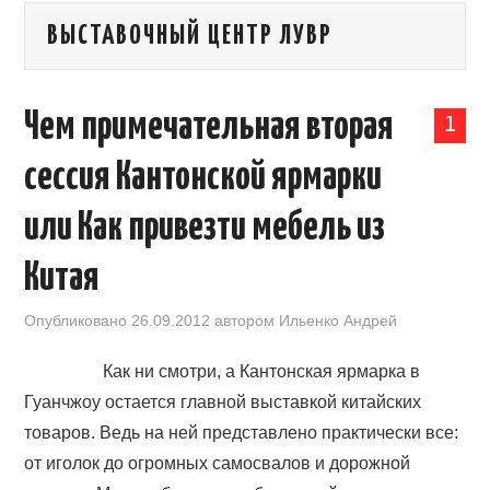
ВЫСТАВОЧНЫЙ ЦЕНТР ЛУВР
КАЛЕНДАРЬ ВЫСТАВОК В КИТАЕ
НОВОСТИ КИТАЯ
Чем примечательная вторая
1
КЛУБ ИМПОРТЕРОВ
сессия Кантонской ярмарки
ОБУЧЕНИЕ
или Как привезти мебель из
УСЛУГИ ПО БИЗНЕСУ С КИТАЕМ |
Китая
OPENCHINA
Опубликовано
26.09.2012
автором
Ильенко Андрей
Как ни смотри, а Кантонская ярмарка в
ТОВАРЫ ИЗ КИТАЯ
Гуанчжоу остается главной выставкой китайских
СТАТЬИ
товаров. Ведь на ней представлено практически все:
от иголок до огромных самосвалов и дорожной
КОНТАКТЫ