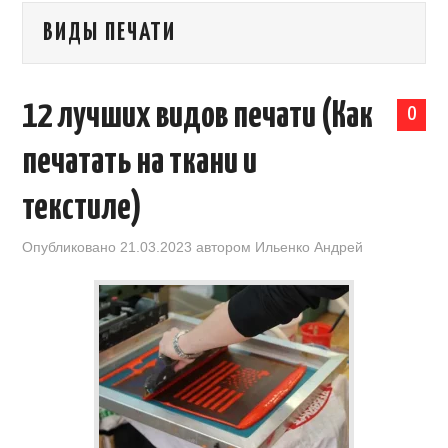
ВИДЫ ПЕЧАТИ
КАЛЕНДАРЬ ВЫСТАВОК В КИТАЕ
НОВОСТИ КИТАЯ
12 лучших видов печати (Как
0
КЛУБ ИМПОРТЕРОВ
печатать на ткани и
ОБУЧЕНИЕ
текстиле)
УСЛУГИ ПО БИЗНЕСУ С КИТАЕМ |
Опубликовано
21.03.2023
автором
Ильенко Андрей
OPENCHINA
ТОВАРЫ ИЗ КИТАЯ
СТАТЬИ
КОНТАКТЫ