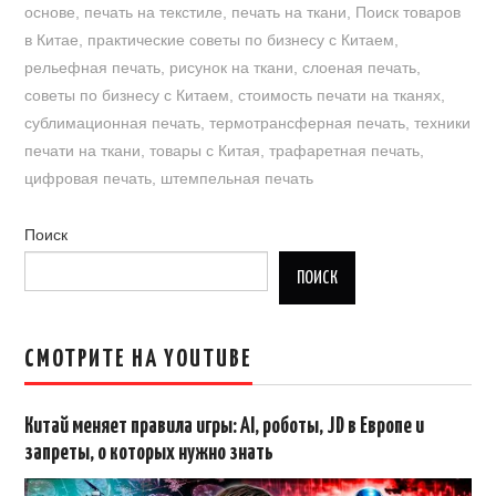
основе
,
печать на текстиле
,
печать на ткани
,
Поиск товаров
в Китае
,
практические советы по бизнесу с Китаем
,
рельефная печать
,
рисунок на ткани
,
слоеная печать
,
советы по бизнесу с Китаем
,
стоимость печати на тканях
,
сублимационная печать
,
термотрансферная печать
,
техники
печати на ткани
,
товары с Китая
,
трафаретная печать
,
цифровая печать
,
штемпельная печать
Поиск
ПОИСК
СМОТРИТЕ НА YOUTUBE
Китай меняет правила игры: AI, роботы, JD в Европе и
запреты, о которых нужно знать