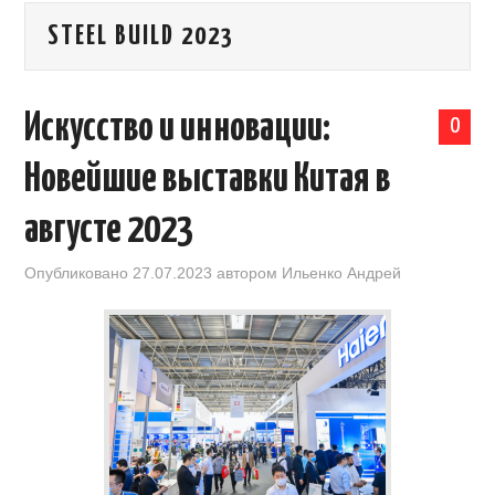
STEEL BUILD 2023
КАЛЕНДАРЬ ВЫСТАВОК В КИТАЕ
НОВОСТИ КИТАЯ
Искусство и инновации:
0
КЛУБ ИМПОРТЕРОВ
Новейшие выставки Китая в
ОБУЧЕНИЕ
августе 2023
УСЛУГИ ПО БИЗНЕСУ С КИТАЕМ |
Опубликовано
27.07.2023
автором
Ильенко Андрей
OPENCHINA
ТОВАРЫ ИЗ КИТАЯ
СТАТЬИ
КОНТАКТЫ