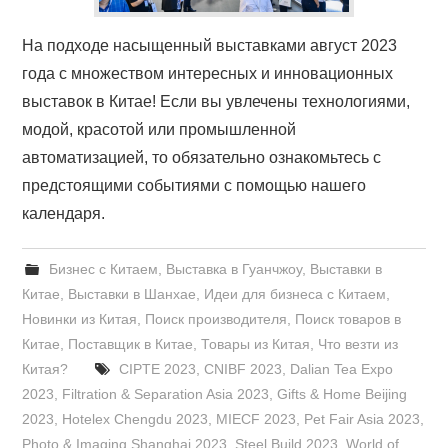
На подходе насыщенный выставками август 2023
года с множеством интересных и инновационных
выставок в Китае! Если вы увлечены технологиями,
модой, красотой или промышленной
автоматизацией, то обязательно ознакомьтесь с
предстоящими событиями с помощью нашего
календаря.
Бизнес с Китаем
,
Выставка в Гуанчжоу
,
Выставки в
Китае
,
Выставки в Шанхае
,
Идеи для бизнеса с Китаем
,
Новинки из Китая
,
Поиск производителя
,
Поиск товаров в
Китае
,
Поставщик в Китае
,
Товары из Китая
,
Что везти из
Китая?
CIPTE 2023
,
CNIBF 2023
,
Dalian Tea Expo
2023
,
Filtration & Separation Asia 2023
,
Gifts & Home Beijing
2023
,
Hotelex Chengdu 2023
,
MIECF 2023
,
Pet Fair Asia 2023
,
Photo & Imaging Shanghai 2023
,
Steel Build 2023
,
World of