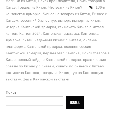
Новинки из Китая
,
Поиск производителя
,
Поиск товаров в
Китае
,
Товары из Китая
,
Что везти из Китая?
136-я
кантонская ярмарка
,
бизнес на товарах из Китая
,
Бизнес с
Китаем
,
весенний бизнес тур
,
импорт
,
импорт из Китая
,
история Кантонской ярмарки
,
как начать бизнес с китаем
,
кантон
,
Кантон 2024
,
Кантонская выставка
,
Кантонская
ярмарка
,
Китай
,
надёжный бизнес с Китаем
,
онлайн-
платформа Кантонской ярмарки
,
осенняя сессия
Кантонской ярмарки
,
первый этап Кантона
,
Поиск товаров в
Китае
,
полный гайд по Кантонской ярмарке
,
практические
советы по бизнесу с Китаем
,
советы по бизнесу с Китаем
,
статистика Кантона
,
товары из Китая
,
тур на Кантонскую
выставку
,
фазы Кантонской выставки
Поиск
ПОИСК