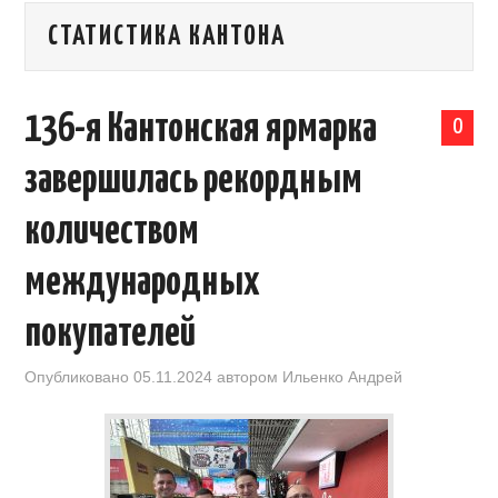
СТАТИСТИКА КАНТОНА
КАЛЕНДАРЬ ВЫСТАВОК В КИТАЕ
НОВОСТИ КИТАЯ
136-я Кантонская ярмарка
0
КЛУБ ИМПОРТЕРОВ
завершилась рекордным
ОБУЧЕНИЕ
количеством
УСЛУГИ ПО БИЗНЕСУ С КИТАЕМ |
международных
покупателей
OPENCHINA
Опубликовано
05.11.2024
автором
Ильенко Андрей
ТОВАРЫ ИЗ КИТАЯ
СТАТЬИ
КОНТАКТЫ