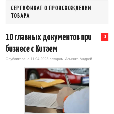
СЕРТИФИКАТ О ПРОИСХОЖДЕНИИ
КАЛЕНДАРЬ ВЫСТАВОК В КИТАЕ
ТОВАРА
НОВОСТИ КИТАЯ
10 главных документов при
КЛУБ ИМПОРТЕРОВ
0
бизнесе с Китаем
ОБУЧЕНИЕ
Опубликовано
11.04.2023
автором
Ильенко Андрей
УСЛУГИ ПО БИЗНЕСУ С КИТАЕМ |
OPENCHINA
ТОВАРЫ ИЗ КИТАЯ
СТАТЬИ
КОНТАКТЫ