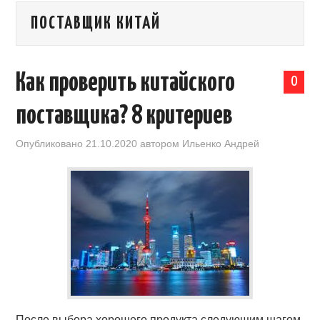
ПОСТАВЩИК КИТАЙ
КАЛЕНДАРЬ ВЫСТАВОК В КИТАЕ
НОВОСТИ КИТАЯ
Как проверить китайского
0
КЛУБ ИМПОРТЕРОВ
поставщика? 8 критериев
ОБУЧЕНИЕ
Опубликовано
21.10.2020
автором
Ильенко Андрей
УСЛУГИ ПО БИЗНЕСУ С КИТАЕМ |
OPENCHINA
ТОВАРЫ ИЗ КИТАЯ
СТАТЬИ
КОНТАКТЫ
После выбора хорошего продукта следующим шагом