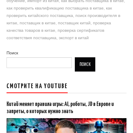
обучение
,
импорт из китая
,
как выбрать поставщика в китае
,
как проверить квалификацию поставщика в китае
,
как
проверить китайского поставщика
,
поиск производителя в
китае
,
поставщик в китае
,
поставщик китай
,
проверка
качества товаров в китае
,
проверка сертификатов
соответствия поставщика
,
экспорт в китай
Поиск
ПОИСК
СМОТРИТЕ НА YOUTUBE
Китай меняет правила игры: AI, роботы, JD в Европе и
запреты, о которых нужно знать