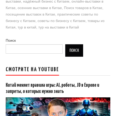
выставки
,
надёжный бизнес с Китаем
,
онлайн-выставки в
Китае
,
осенние выставки в Китае
,
Поиск товаров в Китае
,
посещение выставок в Китае
,
практические советы по
бизнесу с Китаем
,
советы по бизнесу с Китаем
,
товары из
Китая
,
тур в китай
,
тур на выставки в Китай
Поиск
ПОИСК
СМОТРИТЕ НА YOUTUBE
Китай меняет правила игры: AI, роботы, JD в Европе и
запреты, о которых нужно знать