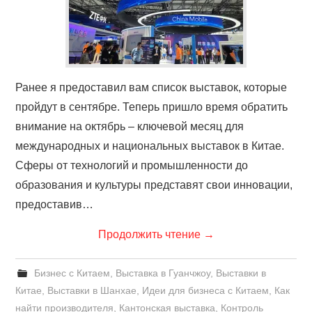
Ранее я предоставил вам список выставок, которые
пройдут в сентябре. Теперь пришло время обратить
внимание на октябрь – ключевой месяц для
международных и национальных выставок в Китае.
Сферы от технологий и промышленности до
образования и культуры представят свои инновации,
предоставив…
Продолжить чтение
→
Бизнес с Китаем
,
Выставка в Гуанчжоу
,
Выставки в
Китае
,
Выставки в Шанхае
,
Идеи для бизнеса с Китаем
,
Как
найти производителя
,
Кантонская выставка
,
Контроль