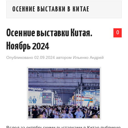
ОСЕННИЕ ВЫСТАВКИ В КИТАЕ
КАЛЕНДАРЬ ВЫСТАВОК В КИТАЕ
НОВОСТИ КИТАЯ
Осенние выставки Китая.
0
КЛУБ ИМПОРТЕРОВ
Ноябрь 2024
ОБУЧЕНИЕ
Опубликовано
02.09.2024
автором
Ильенко Андрей
УСЛУГИ ПО БИЗНЕСУ С КИТАЕМ |
OPENCHINA
ТОВАРЫ ИЗ КИТАЯ
СТАТЬИ
КОНТАКТЫ
Вслед за октябрьскими выставками в Китае публикую