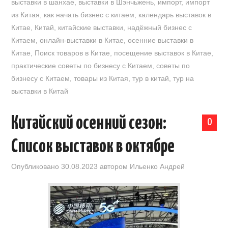
выставки в шанхае
,
выставки в Шэнчьжень
,
импорт
,
импорт
из Китая
,
как начать бизнес с китаем
,
календарь выставок в
Китае
,
Китай
,
китайские выставки
,
надёжный бизнес с
Китаем
,
онлайн-выставки в Китае
,
осенние выставки в
Китае
,
Поиск товаров в Китае
,
посещение выставок в Китае
,
практические советы по бизнесу с Китаем
,
советы по
бизнесу с Китаем
,
товары из Китая
,
тур в китай
,
тур на
выставки в Китай
Китайский осенний сезон:
0
Список выставок в октябре
Опубликовано
30.08.2023
автором
Ильенко Андрей