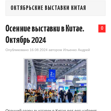
ОКТЯБРЬСКИЕ ВЫСТАВКИ КИТАЯ
КАЛЕНДАРЬ ВЫСТАВОК В КИТАЕ
НОВОСТИ КИТАЯ
Осенние выставки в Китае.
0
КЛУБ ИМПОРТЕРОВ
Октябрь 2024
ОБУЧЕНИЕ
Опубликовано
16.08.2024
автором
Ильенко Андрей
УСЛУГИ ПО БИЗНЕСУ С КИТАЕМ |
OPENCHINA
ТОВАРЫ ИЗ КИТАЯ
СТАТЬИ
КОНТАКТЫ
Осенний сезон выставок в Китае вот-вот наберет