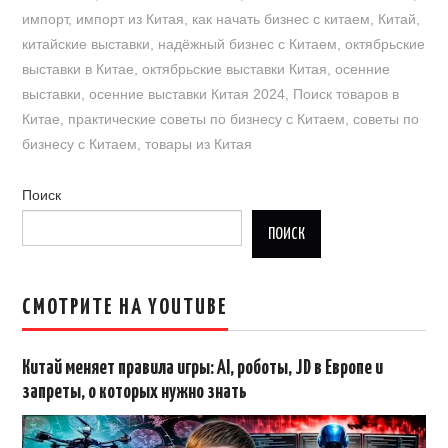
импорт
,
импорт из Китая
,
как начать бизнес с китаем
,
Китай
,
китайские выставки
,
надёжный бизнес с Китаем
,
октябрьские
выставки в Китае
,
октябрьские выставки Китая
,
осенние
выставки
,
осенние выставки Китая 2024
,
Поиск товаров в
Китае
,
практические советы по бизнесу с Китаем
,
советы по
бизнесу с Китаем
,
товары из Китая
Поиск
ПОИСК
СМОТРИТЕ НА YOUTUBE
Китай меняет правила игры: AI, роботы, JD в Европе и
запреты, о которых нужно знать