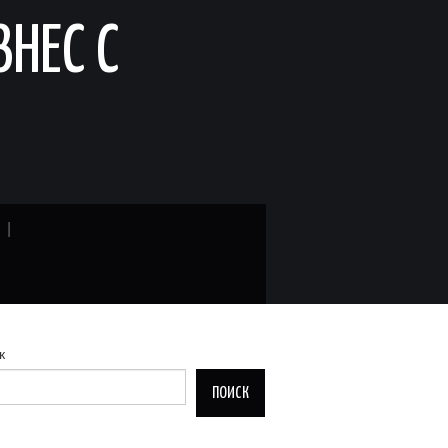
ЗНЕС С
к
ПОИСК