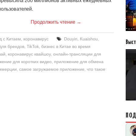
превысила 200 миллионов активных ежедневных
пользователей.
Продолжить чтение
→
д с Китаем
,
коронавирус
Douyin
,
Kuaishou
,
Выст
для брендов
,
TikTok
,
бизнес в Китае во время
вай
,
коронавирус квайшоу
,
онлайн-трансляции для
жение для коротких видео
,
приложение для обмена
оммерции
,
самое загружаемое приложение
,
что такое
ПОД