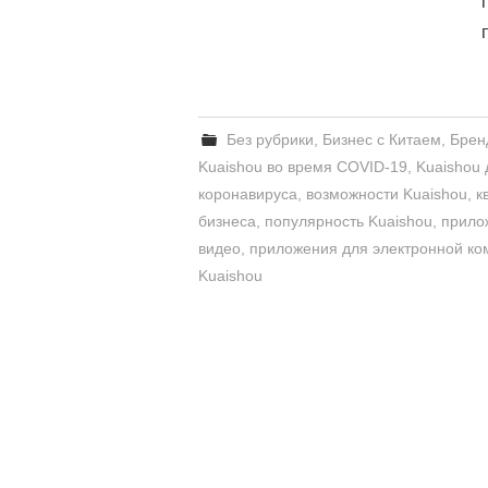
Без рубрики
,
Бизнес с Китаем
,
Брен
Kuaishou во время COVID-19
,
Kuaishou 
коронавируса
,
возможности Kuaishou
,
к
бизнеса
,
популярность Kuaishou
,
прило
видео
,
приложения для электронной к
Kuaishou