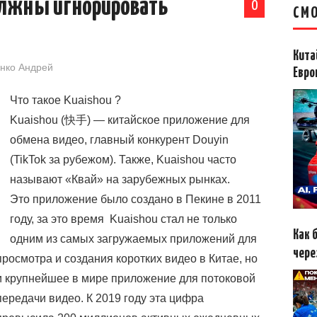
лжны игнорировать
0
СМО
Кита
нко Андрей
Евро
Что такое Kuaishou ?
Kuaishou (快手) — китайское приложение для
обмена видео, главный конкурент Douyin
(TikTok за рубежом). Также, Kuaishou часто
называют «Квай» на зарубежных рынках.
Это приложение было создано в Пекине в 2011
году, за это время Kuaishou стал не только
Как 
одним из самых загружаемых приложений для
чере
просмотра и создания коротких видео в Китае, но
и крупнейшее в мире приложение для потоковой
передачи видео. К 2019 году эта цифра