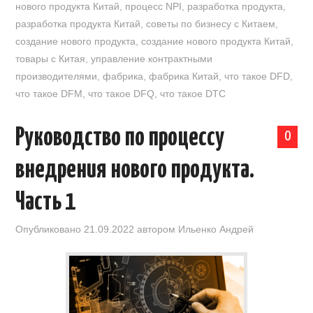
нового продукта Китай
,
процесс NPI
,
разработка продукта
,
разработка продукта Китай
,
советы по бизнесу с Китаем
,
создание нового продукта
,
создание нового продукта Китай
,
товары с Китая
,
управление контрактными
производителями
,
фабрика
,
фабрика Китай
,
что такое DFD
,
что такое DFM
,
что такое DFQ
,
что такое DTC
Руководство по процессу
0
внедрения нового продукта.
Часть 1
Опубликовано
21.09.2022
автором
Ильенко Андрей