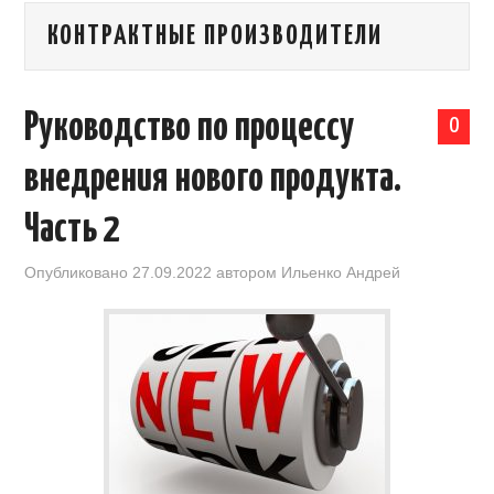
КОНТРАКТНЫЕ ПРОИЗВОДИТЕЛИ
КАЛЕНДАРЬ ВЫСТАВОК В КИТАЕ
НОВОСТИ КИТАЯ
Руководство по процессу
0
КЛУБ ИМПОРТЕРОВ
внедрения нового продукта.
ОБУЧЕНИЕ
Часть 2
УСЛУГИ ПО БИЗНЕСУ С КИТАЕМ |
Опубликовано
27.09.2022
автором
Ильенко Андрей
OPENCHINA
ТОВАРЫ ИЗ КИТАЯ
СТАТЬИ
КОНТАКТЫ