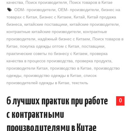
качества
,
Поиск производителя
,
Поиск товаров в Китае
ODM- производители
,
OEM- производители
,
бизнес на
товарах с Китая
,
Бизнес с Китаем
,
Китай
,
Китай продажа
бизнеса
,
китайские поставщики
,
китайские производители
,
контрактные китайские производители
,
контрактные
производители
,
надёжный бизнес с Китаем
,
Поиск товаров в
Китае
,
покупка одежды оптом с Китая
,
поставщики
,
практические советы по бизнесу с Китаем
,
проверка
качества в процессе производства
,
проверка продукта
,
производители Китая
,
производство в Китае
,
производство
одежды
,
производство одежды в Китае
,
список
производителей одежды в Китае
,
текстиль
6 лучших практик при работе
0
с контрактными
производителями в Китае