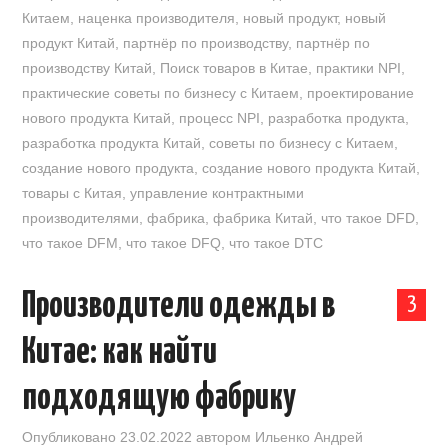
Китаем
,
наценка производителя
,
новый продукт
,
новый
продукт Китай
,
партнёр по производству
,
партнёр по
производству Китай
,
Поиск товаров в Китае
,
практики NPI
,
практические советы по бизнесу с Китаем
,
проектирование
нового продукта Китай
,
процесс NPI
,
разработка продукта
,
разработка продукта Китай
,
советы по бизнесу с Китаем
,
создание нового продукта
,
создание нового продукта Китай
,
товары с Китая
,
управление контрактными
производителями
,
фабрика
,
фабрика Китай
,
что такое DFD
,
что такое DFM
,
что такое DFQ
,
что такое DTC
Производители одежды в
3
Китае: как найти
подходящую фабрику
Опубликовано
23.02.2022
автором
Ильенко Андрей