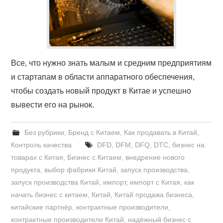
Все, что нужно знать малым и средним предприятиям
и стартапам в области аппаратного обеспечения,
чтобы создать новый продукт в Китае и успешно
вывести его на рынок.
Без рубрики
,
Бренд с Китаем
,
Как продавать в Китай
,
Контроль качества
DFD
,
DFM
,
DFQ
,
DTC
,
бизнес на
товарах с Китая
,
Бизнес с Китаем
,
внедрение нового
продукта
,
выбор фабрики Китай
,
запуск производства
,
запуск производства Китай
,
импорт
,
импорт с Китая
,
как
начать бизнес с китаем
,
Китай
,
Китай продажа бизнеса
,
китайские партнёр
,
контрактные производители
,
контрактные производители Китай
,
надёжный бизнес с