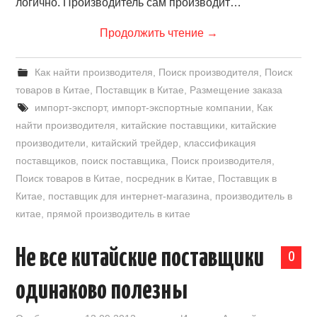
логично. Производитель сам производит…
Продолжить чтение
→
Как найти производителя
,
Поиск производителя
,
Поиск
товаров в Китае
,
Поставщик в Китае
,
Размещение заказа
импорт-экспорт
,
импорт-экспортные компании
,
Как
найти производителя
,
китайские поставщики
,
китайские
производители
,
китайский трейдер
,
классификация
поставщиков
,
поиск поставщика
,
Поиск производителя
,
Поиск товаров в Китае
,
посредник в Китае
,
Поставщик в
Китае
,
поставщик для интернет-магазина
,
производитель в
китае
,
прямой производитель в китае
Не все китайские поставщики
0
одинаково полезны