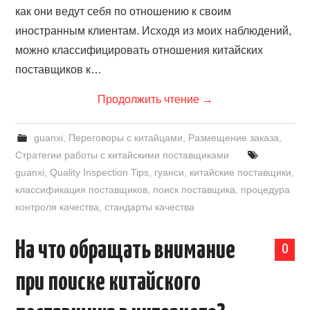
как они ведут себя по отношению к своим
иностранным клиентам. Исходя из моих наблюдений,
можно классифицировать отношения китайских
поставщиков к…
Продолжить чтение
→
guanxi
,
Переговоры с китайцами
,
Размещение заказа
,
Стратегии работы с китайскими поставщиками
guanxi
,
Quality Inspection Tips
,
гуанси
,
китайские поставщики
,
классификация поставщиков
,
поиск поставщика
,
процедура
контроля качества
,
стандарты качества
На что обращать внимание
0
при поиске китайского