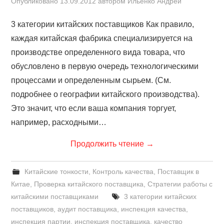
Опубликовано
13.09.2012
автором
Ильенко Андрей
3 категории китайских поставщиков Как правило,
каждая китайская фабрика специализируется на
производстве определенного вида товара, что
обусловлено в первую очередь технологическими
процессами и определенным сырьем. (См.
подробнее о географии китайского производства).
Это значит, что если ваша компания торгует,
например, расходными…
Продолжить чтение
→
Китайские тонкости
,
Контроль качества
,
Поставщик в
Китае
,
Проверка китайского поставщика
,
Стратегии работы с
китайскими поставщиками
3 категории китайских
поставщиков
,
аудит поставщика
,
инспекция качества
,
инспекция партии
,
инспекция поставщика
,
качество