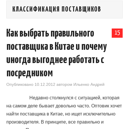
КЛАССИФИКАЦИЯ ПОСТАВЩИКОВ
КАЛЕНДАРЬ ВЫСТАВОК В КИТАЕ
НОВОСТИ КИТАЯ
Как выбрать правильного
15
КЛУБ ИМПОРТЕРОВ
поставщика в Китае и почему
ОБУЧЕНИЕ
иногда выгоднее работать с
УСЛУГИ ПО БИЗНЕСУ С КИТАЕМ |
посредником
OPENCHINA
Опубликовано
10.12.2012
автором
Ильенко Андрей
Недавно столкнулся с ситуацией, которая
ТОВАРЫ ИЗ КИТАЯ
на самом деле бывает довольно часто. Оптовик хочет
СТАТЬИ
найти поставщика в Китае, но ищет исключительно
производителя. В принципе, все правильно и
КОНТАКТЫ