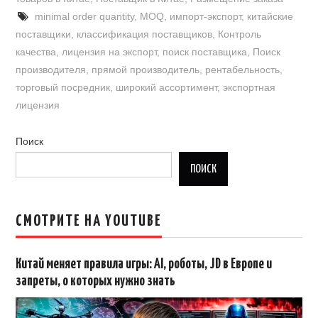
minimal order quantity
,
MOQ
,
импорт-экспорт
,
китайские
поставщики
,
классификация поставщиков
,
Контроль
качества
,
лицензия на экспорт
,
поиск поставщика
,
Поиск
производителя
,
прямой производитель
,
рентабельность
,
торговый посредник
,
широкий ассортимент
,
экспортная
лицензия
Поиск
ПОИСК
СМОТРИТЕ НА YOUTUBE
Китай меняет правила игры: AI, роботы, JD в Европе и
запреты, о которых нужно знать