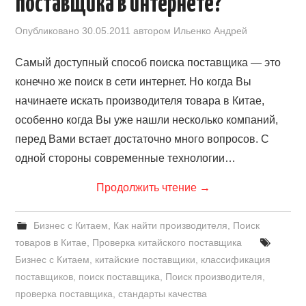
поставщика в интернете?
Опубликовано
30.05.2011
автором
Ильенко Андрей
Самый доступный способ поиска поставщика — это
конечно же поиск в сети интернет. Но когда Вы
начинаете искать производителя товара в Китае,
особенно когда Вы уже нашли несколько компаний,
перед Вами встает достаточно много вопросов. С
одной стороны современные технологии…
Продолжить чтение
→
Бизнес с Китаем
,
Как найти производителя
,
Поиск
товаров в Китае
,
Проверка китайского поставщика
Бизнес с Китаем
,
китайские поставщики
,
классификация
поставщиков
,
поиск поставщика
,
Поиск производителя
,
проверка поставщика
,
стандарты качества