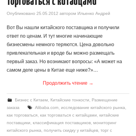
торговаться с китайцами
Опубликовано
25.05.2012
автором
Ильенко Андрей
Вот Вы нашли китайского поставщика и получили
ответ по ценам. И тут многие начинающие
бизнесмены немного теряются. Цена довольно
привлекательная и вроде бы можно размещать
первый заказ. Но возникают вопросы: «А может на
самом деле цены в Китае еще ниже?»…
Продолжить чтение
→
Бизнес с Китаем
,
Китайские тонкости
,
Размещение
заказа
Alibaba.com
,
исследование китайского рынка
,
как торговаться
,
как торговаться с китайцами
,
китайские
поставщики
,
классификация поставщиков
,
мониторинг
китайского рынка
,
получить скидку у китайцев
,
торг с