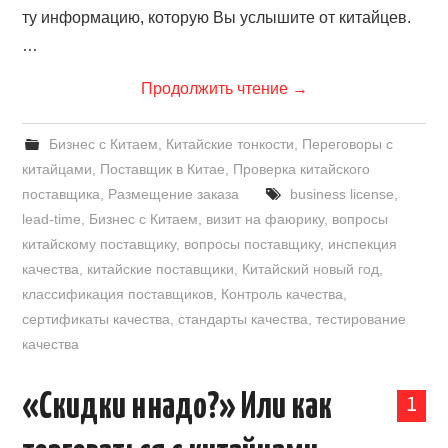
ту информацию, которую Вы услышите от китайцев.
…
Продолжить чтение
→
Бизнес с Китаем
,
Китайские тонкости
,
Переговоры с
китайцами
,
Поставщик в Китае
,
Проверка китайского
поставщика
,
Размещение заказа
business license
,
lead-time
,
Бизнес с Китаем
,
визит на фаюрику
,
вопросы
китайскому поставщику
,
вопросы поставщику
,
инспекция
качества
,
китайские поставщики
,
Китайский новый год
,
классификация поставщиков
,
Контроль качества
,
сертификаты качества
,
стандарты качества
,
тестирование
качества
«Скидки ннадо?» Или как
1