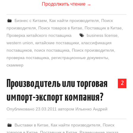
Продолжить чтение
→
Бизнес с Китаем
,
Как найти производителя
,
Поиск
производителя
,
Поиск товаров в Китае
,
Поставщик в Китае
,
Проверка китайского поставщика
business license
,
western union
,
китайские поставщики
,
классификация
поставщиков
,
поиск поставщика
,
Поиск производителя
,
проверка поставщика
,
регистрационные документы
,
скаммер
Производитель или торговая
2
импорт-экспорт компания?
Опубликовано
23.03.2011
автором
Ильенко Андрей
Выставки в Китае
,
Как найти производителя
,
Поиск
товаров в Китае
,
Поставщик в Китае
,
Размещение заказа