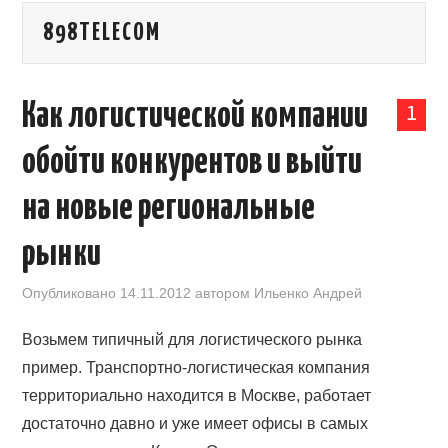
898TELECOM
КАЛЕНДАРЬ ВЫСТАВОК В КИТАЕ
НОВОСТИ КИТАЯ
Как логистической компании
1
КЛУБ ИМПОРТЕРОВ
обойти конкурентов и выйти
ОБУЧЕНИЕ
на новые региональные
УСЛУГИ ПО БИЗНЕСУ С КИТАЕМ |
рынки
OPENCHINA
Опубликовано
14.11.2012
автором
Ильенко Андрей
Возьмем типичный для логистического рынка
ТОВАРЫ ИЗ КИТАЯ
пример. Транспортно-логистическая компания
СТАТЬИ
территориально находится в Москве, работает
достаточно давно и уже имеет офисы в самых
КОНТАКТЫ