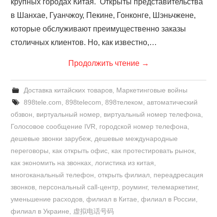
крупных городах Китая. Открыты представительства
в Шанхае, Гуанчжоу, Пекине, Гонконге, Шэньчжене,
которые обслуживают преимущественно заказы
столичных клиентов. Но, как известно,…
Продолжить чтение
→
Доставка китайских товаров
,
Маркетинговые войны
898tele.com
,
898telecom
,
898телеком
,
автоматический
обзвон
,
виртуальный номер
,
виртуальный номер телефона
,
Голосовое сообщение IVR
,
городской номер телефона
,
дешевые звонки зарубеж
,
дешевые международные
переговоры
,
как открыть офис
,
как протестировать рынок
,
как экономить на звонках
,
логистика из китая
,
многоканальный телефон
,
открыть филиал
,
переадресация
звонков
,
персональный call-центр
,
роуминг
,
телемаркетинг
,
уменьшение расходов
,
филиал в Китае
,
филиал в России
,
филиал в Украине
,
虚拟电话号码