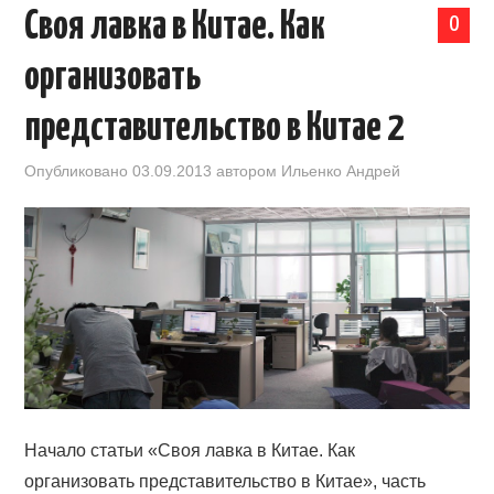
Своя лавка в Китае. Как
0
КАЛЕНДАРЬ ВЫСТАВОК В КИТАЕ
организовать
НОВОСТИ КИТАЯ
представительство в Китае 2
КЛУБ ИМПОРТЕРОВ
Опубликовано
03.09.2013
автором
Ильенко Андрей
ОБУЧЕНИЕ
УСЛУГИ ПО БИЗНЕСУ С КИТАЕМ |
OPENCHINA
ТОВАРЫ ИЗ КИТАЯ
СТАТЬИ
Начало статьи «Своя лавка в Китае. Как
организовать представительство в Китае», часть
КОНТАКТЫ