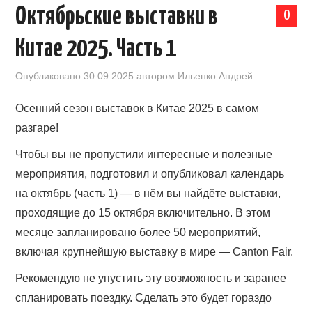
Октябрьские выставки в
0
КАЛЕНДАРЬ ВЫСТАВОК В КИТАЕ
Китае 2025. Часть 1
НОВОСТИ КИТАЯ
Опубликовано
30.09.2025
автором
Ильенко Андрей
КЛУБ ИМПОРТЕРОВ
Осенний сезон выставок в Китае 2025 в самом
разгаре!
ОБУЧЕНИЕ
Чтобы вы не пропустили интересные и полезные
УСЛУГИ ПО БИЗНЕСУ С КИТАЕМ |
мероприятия, подготовил и опубликовал календарь
на октябрь (часть 1) — в нём вы найдёте выставки,
OPENCHINA
проходящие до 15 октября включительно. В этом
месяце запланировано более 50 мероприятий,
ТОВАРЫ ИЗ КИТАЯ
включая крупнейшую выставку в мире — Canton Fair.
СТАТЬИ
Рекомендую не упустить эту возможность и заранее
спланировать поездку. Сделать это будет гораздо
КОНТАКТЫ