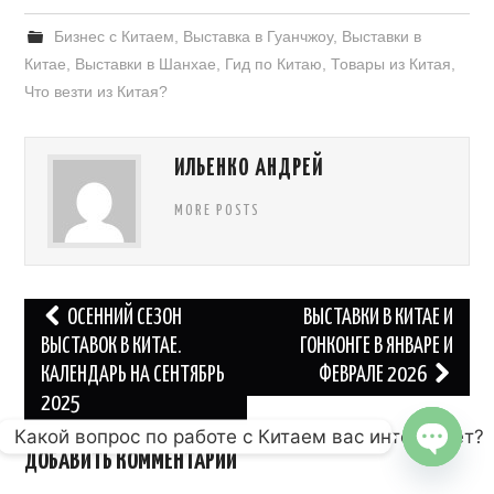
Бизнес с Китаем
,
Выставка в Гуанчжоу
,
Выставки в
Китае
,
Выставки в Шанхае
,
Гид по Китаю
,
Товары из Китая
,
Что везти из Китая?
ИЛЬЕНКО АНДРЕЙ
MORE POSTS
Навигация
ОСЕННИЙ СЕЗОН
ВЫСТАВКИ В КИТАЕ И
по
ВЫСТАВОК В КИТАЕ.
ГОНКОНГЕ В ЯНВАРЕ И
КАЛЕНДАРЬ НА СЕНТЯБРЬ
ФЕВРАЛЕ 2026
записям
2025
Какой вопрос по работе с Китаем вас интересует?
ДОБАВИТЬ КОММЕНТАРИЙ
OPEN