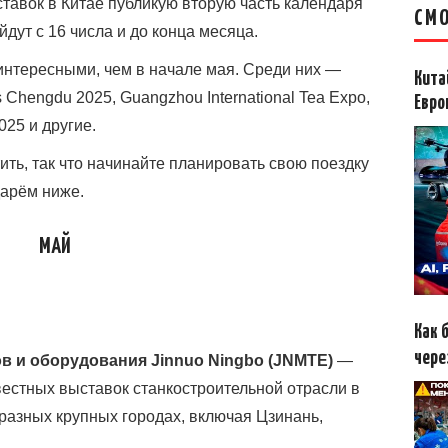
тавок в Китае публикую вторую часть календаря
СМО
дут с 16 числа и до конца месяца.
интересными, чем в начале мая. Среди них —
Кита
 Chengdu 2025, Guangzhou International Tea Expo,
Евро
025 и другие.
ить, так что начинайте планировать свою поездку
дарём ниже.
МАЙ
Как 
чере
в и оборудования Jinnuo Ningbo (JNMTE)
—
вестных выставок станкостроительной отрасли в
 разных крупных городах, включая Цзинань,