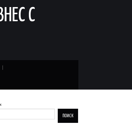
ЗНЕС С
к
ПОИСК