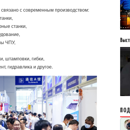
о связано с современным производством:
танки,
ные станки,
удование,
Выст
ы ЧПУ,
, штамповки, гибки,
т, гидравлика и другое.
ПОД